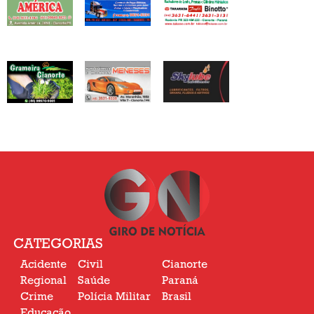
CATEGORIAS
Acidente
Civil
Cianorte
Regional
Saúde
Paraná
Crime
Polícia Militar
Brasil
Educação