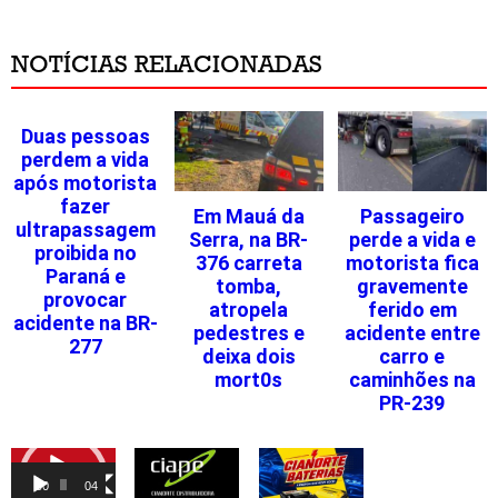
NOTÍCIAS RELACIONADAS
Duas pessoas
perdem a vida
após motorista
fazer
Em Mauá da
Passageiro
ultrapassagem
Serra, na BR-
perde a vida e
proibida no
376 carreta
motorista fica
Paraná e
tomba,
gravemente
provocar
atropela
ferido em
acidente na BR-
pedestres e
acidente entre
277
deixa dois
carro e
mort0s
caminhões na
PR-239
Tocador
de
00:00
04:46