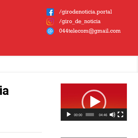
/girodenoticia.portal
/giro_de_noticia
044telecom@gmail.com
Tocador
ia
de
vídeo
00:00
04:46