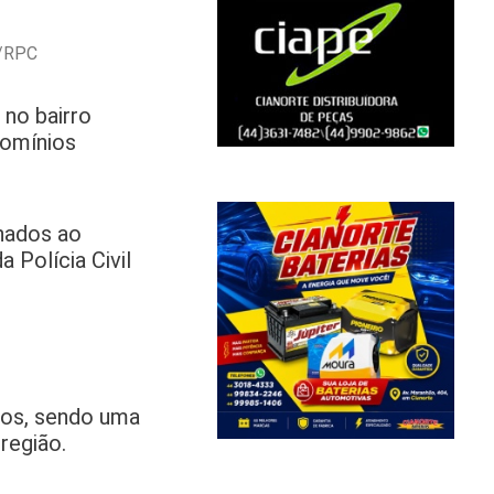
s/RPC
 no bairro
domínios
nados ao
 Polícia Civil
ços, sendo uma
região.