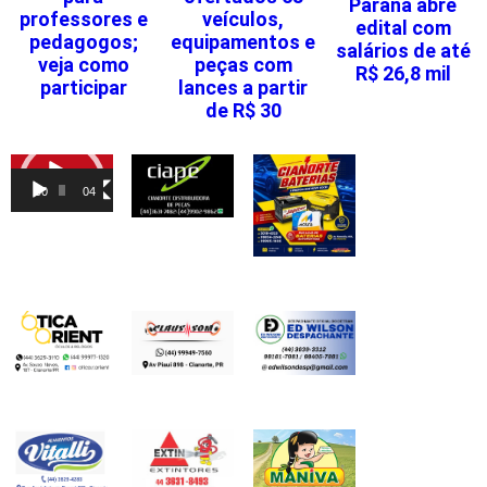
Paraná abre
professores e
veículos,
edital com
pedagogos;
equipamentos e
salários de até
veja como
peças com
R$ 26,8 mil
participar
lances a partir
de R$ 30
Tocador
de
00:00
04:46
vídeo