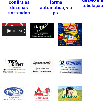
desvio em
confira as
forma
tubulação
dezenas
automática, via
sorteadas
pix
Tocador
de
00:00
04:46
vídeo