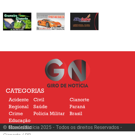
CATEGORIAS
Acidente
Civil
Cianorte
Regional
Saúde
Paraná
Crime
Polícia Militar
Brasil
Educação
© Giro de Notícia 2025 - Todos os direitos Reservados -
Homicídio
Nacional