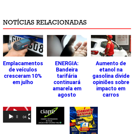
NOTÍCIAS RELACIONADAS
Emplacamentos
ENERGIA:
Aumento de
de veículos
Bandeira
etanol na
cresceram 10%
tarifária
gasolina divide
em julho
continuará
opiniões sobre
amarela em
impacto em
agosto
carros
Tocador
de
00:00
04:46
vídeo