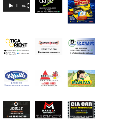
de
00:00
04:46
vídeo