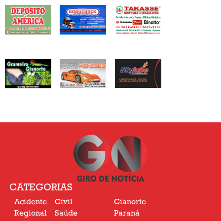
CATEGORIAS
Acidente
Civil
Cianorte
Regional
Saúde
Paraná