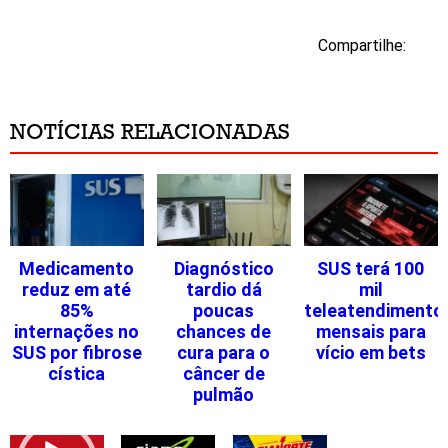
Compartilhe:
NOTÍCIAS RELACIONADAS
Medicamento
Diagnóstico
SUS terá 100
reduz em até
tardio dá
mil
85%
poucas
teleatendimento
internações no
chances de
mensais para
SUS por fibrose
cura para o
vício em bets
cística
câncer de
pulmão
Tocador