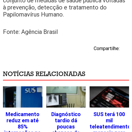
conjunto de medidas de saúde pública voltadas
à prevenção, detecção e tratamento do
Papilomavírus Humano.
Fonte: Agência Brasil
Compartilhe:
NOTÍCIAS RELACIONADAS
Medicamento
Diagnóstico
SUS terá 100
reduz em até
tardio dá
mil
85%
poucas
teleatendimento