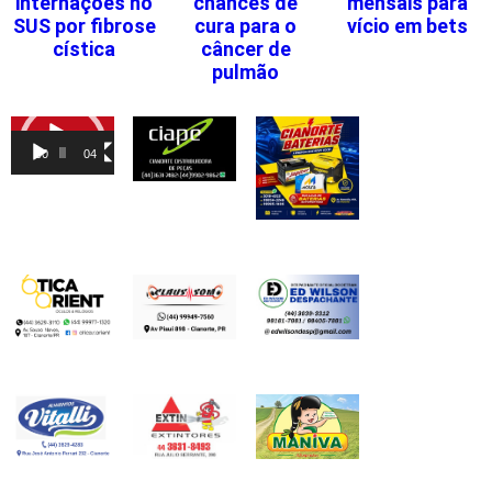
internações no
chances de
mensais para
SUS por fibrose
cura para o
vício em bets
cística
câncer de
pulmão
Tocador
de
00:00
04:46
vídeo