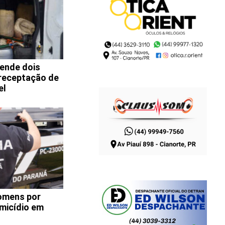
rende dois
 receptação de
el
omens por
micídio em