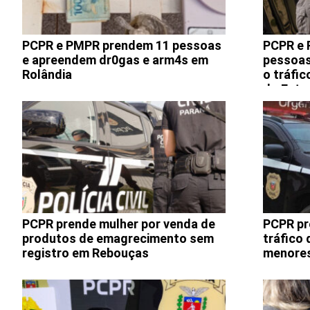
PCPR e PMPR prendem 11 pessoas
PCPR e 
e apreendem dr0gas e arm4s em
pessoas
Rolândia
o tráfi
do Esta
PCPR prende mulher por venda de
PCPR pr
produtos de emagrecimento sem
tráfico
registro em Rebouças
menores