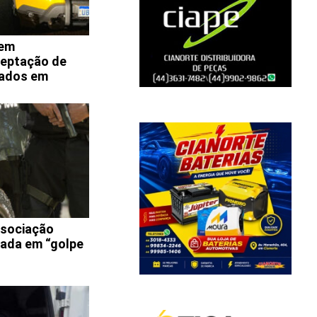
dem
ceptação de
tados em
ssociação
zada em “golpe