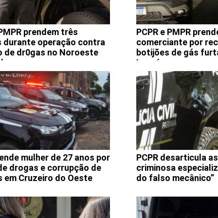
PMPR prendem três
PCPR e PMPR pren
 durante operação contra
comerciante por re
co de dr0gas no Noroeste
botijões de gás fur
do
Icaraíma
ende mulher de 27 anos por
PCPR desarticula a
 de drogas e corrupção de
criminosa especiali
 em Cruzeiro do Oeste
do falso mecânico”