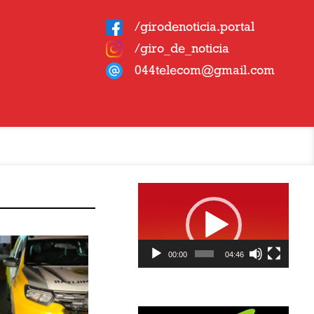
/girodenoticia.portal
/giro_de_noticia
044telecom@gmail.com
Tocador
de
vídeo
00:00
04:46