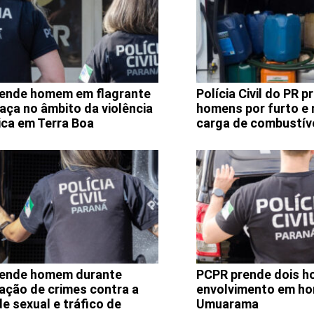
ende homem em flagrante
Polícia Civil do PR p
aça no âmbito da violência
homens por furto e
ca em Terra Boa
carga de combustív
ende homem durante
PCPR prende dois h
gação de crimes contra a
envolvimento em ho
e sexual e tráfico de
Umuarama